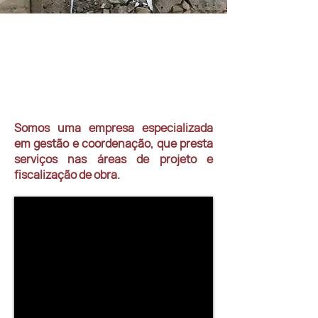
sobre nós
Somos uma empresa especializada
em gestão e coordenação, que presta
serviços nas áreas de projeto e
fiscalização de obra.