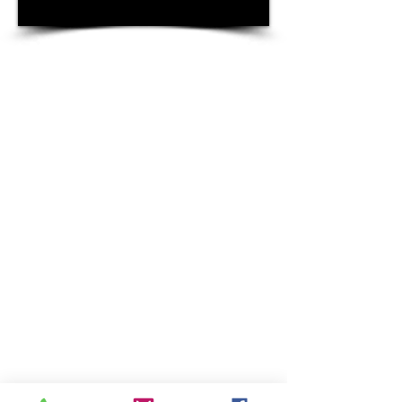
Contacto
geral@addbuilding.pt
Escritório
PORTO
Rua São Bento da Vitória nº 46 - 7
4050-543
Porto
Tel: (+351) 22 938
27 45
LISBOA
Rua Mouzinho da Silveira nº 10
1250-167
Lisboa
21 145 28 16
Tel:(+351)