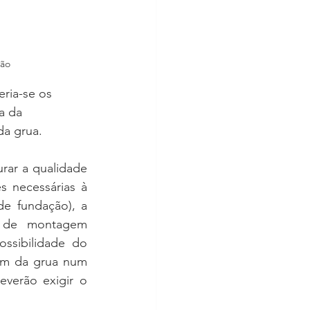
ção
feria-se os 
a da 
a grua. 
rar a qualidade 
 necessárias à 
montagem adequada da grua (nomeadamente a preparação do terreno de fundação), a 
 de montagem 
ssibilidade do 
em da grua num 
verão exigir o 