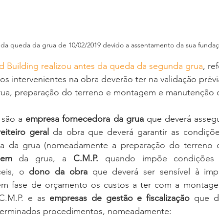
da queda da grua de 10/02/2019 devido a assentamento da sua funda
 Building realizou antes da queda da segunda grua
, re
s intervenientes na obra deverão ter na validação prévi
ua, preparação do terreno e montagem e manutenção d
 são a 
empresa fornecedora da grua
 que deverá assegu
eiteiro geral
 da obra que deverá garantir as condições
gem
 da grua, a 
C.M.P.
 quando impõe condições
ceis, o 
dono da obra
 que deverá ser sensível à impo
 em fase de orçamento os custos a ter com a montag
C.M.P. e as 
empresas de gestão e fiscalização
 que de
terminados procedimentos, nomeadamente: