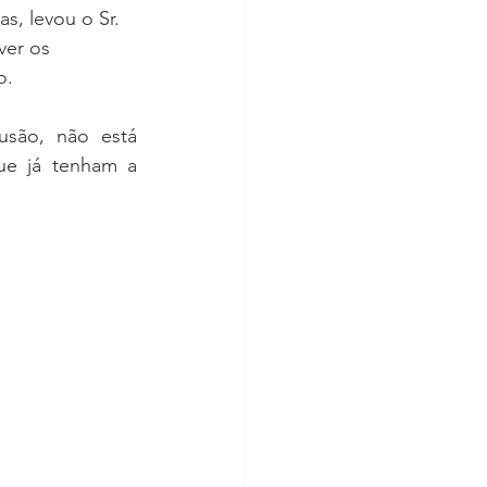
s, levou o Sr. 
ver os 
o.
são, não está 
e já tenham a 