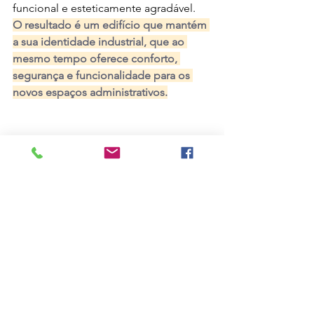
funcional e esteticamente agradável.
O resultado é um edifício que mantém 
a sua identidade industrial, que ao 
mesmo tempo oferece conforto, 
segurança e funcionalidade para os 
novos espaços administrativos.
Saiba mais sobre os nossos serviços e 
sobre como podemos ajudar a garantir 
a segurança e o sucesso dos seus 
projetos de construção. Contacte-nos 
para uma consulta personalizada 
através
do
email
geral@addbuilding.pt
ou por Whatsapp 
+351 911 523 356 