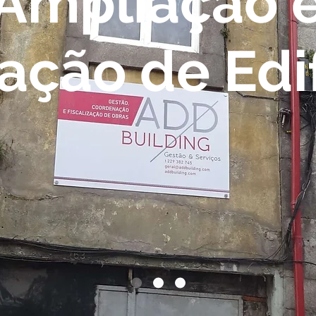
Ampliação 
ração
de Edi