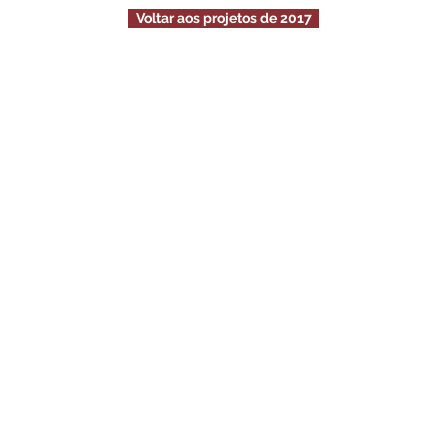
Voltar aos projetos de 2017
Escritório
PORTO
Rua São Bento da Vitória nº 46 - 7
4050-543 Porto
Tel: (+351) 22 938
27 45
LISBOA
Rua Mouzinho da Silveira nº 10
1250-167 Lisboa
21 145 28 16
Tel:(+351)