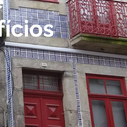
e
fícios